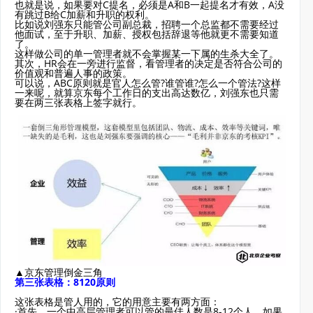
也就是说，如果要对C提名，必须是A和B一起提名才有效，A没
有跳过B给C加薪和升职的权利。
比如说刘强东只能管公司副总裁，招聘一个总监都不需要经过
他面试，至于升职、加薪、授权包括辞退等他就更不需要知道
了。
这样做公司的单一管理者就不会掌握某一下属的生杀大全了。
其次，HR会在一旁进行监督，看管理者的决定是否符合公司的
价值观和普遍人事的政策。
可以说，ABC原则就是官人怎么管?谁管谁?怎么一个管法?这样
一来呢，就算京东每个工作日的支出高达数亿，刘强东也只需
要在两三张表格上签字就行。
▲京东管理倒金三角
第三张表格：8120原则
这张表格是管人用的，它的用意主要有两方面：
·首先，一个中高层管理者可以管的最佳人数是8-12个人，如果