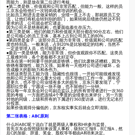
而能力，则是放在第二位进行考核。
●第二类是铁，价值观和公司非常匹配，但能力一般。这样的员
工京东会给他们一次转岗或者培训的机会。
比如员工刚进去是做采销的，业绩一直上不去，那就跟员工交
流，让他们有机会转到别的部门，如果转岗后绩效仍然达不到
要求的话，公司就会把它请走。
因为公司不是慈善机构，也要面临着生存压力。
●第三类是钢，他们的能力和价值观大部分都在90分左右。他们
是公司核心的员工主体，基本上占到公司员工的80%。
●第四类是金子，这部分员工能力非常强，价值观和公司的匹配
度也特别高。一般来说，占到20%是比较稳定的结构，当然不
一定是管理人员，也可能是技术。
●最后一类是铁锈，能力非常强，但价值观跟你不匹配。这类员
工最难对待，各个老板都不太好定夺。
京东在第一时间要干掉的就是铁锈，他们比废铁还糟糕，因为
铁锈有腐蚀性，能力又强。如果有一天他对公司进行破坏，会
造成极大的影响力和杀伤力。
当然这类型员工能力强，隐藏性也很强，一开始可能很难发现
他和公司之间有什么重大分歧，但不管他们工作一年、两年还
是更久，也不管公司业绩有多大的损失，京东只要发现了，宁
愿职位空着，宁愿这一块不做，也不留他们一分钟。
所以每一年京东会对公司副总监以上的所有管理者进行一次360
度的考核，一方面把连续4个季度的业绩拿出来评分，另一方面
对他的同级，上级和所有的下属进行360度访谈，进行无记名打
分投票。
如果价值观得分偏低的，京东核实事实后就会立即清除。
第二张表格：ABC原则
什么叫ABC呢？说白了就是两级人事权和HR参与监督。
首先京东会按照级别来设置人事权，级别C汇报B，B汇报A，然
后C的加薪、辞退、奖金、股权等等都由A和B来决定。