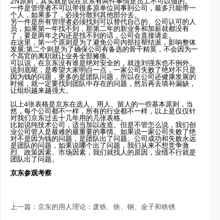
2N原则，其实就是说在京东有两件事情是员工不可以做的。
一件是管理者不可以带很多原单位同事到公司，最多只能带一
个人，如果多了，必须分散到其他部分去。
另一件是所有管理者必须找到可以替代自己的、公司认可的人
员，如果第一年找不到，那第二年的新业务和加薪就都没有
了，要是两年之内还是找不到的话，公司会直接请走。
在这里，第一个原则是为了避免公司内部拉帮结派，影响整体
发展;第二个则是为了确保公司有备选的骨干精英，不会因为一
个高官的离职就让业务全部瘫痪。
可以说，在京东没有谁是绝对安全的，就连刘强东也不例外。
说到底呢，是希望大家明白一点，一家公司失败了绝对不只是
因为钱的问题，更多的是团队问题，所以在公司还健康发展的
时候，就一定要找到团队中存在的问题，然后再去填补漏缺，
让组织越来越强大。
以上4张表格是京东在选人、用人、留人的一些基本原则，当
然，每个公司都不一样，所有的行业都不一样，以上是仅仅针
对我们京东过去十几年用的几张表格。
比如说纯技术公司，适当加以改造。但是不管怎么说，我们创
业公司管人是最难的最重要的事情。如果说一家公司失败了绝
对不是因为钱的问题，是团队出了问题。公司成功和失败永远
是团队的问题，如果说哪个出了问题，我们从来不想竞争激
烈、政策因素、市场因素，我们就找人的原因，业绩不行就是
团队出了问题。
京东参观考察
上一篇：
京东的用人理论：废铁、铁、钢、金子和铁锈