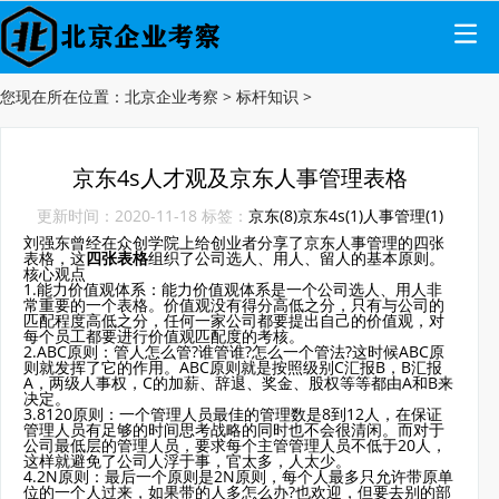
您现在所在位置：
北京企业考察
>
标杆知识
>
京东4s人才观及京东人事管理表格
更新时间：2020-11-18 标签：
京东(8)
京东4s(1)
人事管理(1)
刘强东曾经在众创学院上给创业者分享了
京东
人事管理的四张
表格，这
四张表格
组织了公司选人、用人、留人的基本原则。
核心观点
1.能力价值观体系：能力价值观体系是一个公司选人、用人非
常重要的一个表格。价值观没有得分高低之分，只有与公司的
匹配程度高低之分，任何一家公司都要提出自己的价值观，对
每个员工都要进行价值观匹配度的考核。
2.ABC原则：管人怎么管?谁管谁?怎么一个管法?这时候ABC原
则就发挥了它的作用。ABC原则就是按照级别C汇报B，B汇报
A，两级人事权，C的加薪、辞退、奖金、股权等等都由A和B来
决定。
3.8120原则：一个管理人员最佳的管理数是8到12人，在保证
管理人员有足够的时间思考战略的同时也不会很清闲。而对于
公司最低层的管理人员，要求每个主管管理人员不低于20人，
这样就避免了公司人浮于事，官太多，人太少。
4.2N原则：最后一个原则是2N原则，每个人最多只允许带原单
位的一个人过来，如果带的人多怎么办?也欢迎，但要去别的部