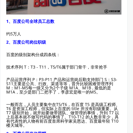
1、百度公司全球员工总数
约5万人
2、百度公司岗位职级
百度的级别架构分成四条线：
技术序列 T：T3 - T11，T5/T6属于部门骨干，非常抢手
产品运营序列 P：P3-P11 产品和运营岗后勤支持部门 S：S3-
S11主要是公共、行政、渠道等等，晋升比较困难管理序列
M：M1-M5每一级又分为2个子级 M1A、M1B , 最低的是
M1A，至少是部门二把手了，李彦宏是唯一的M5。
一般而言，人员主要集中在T5/T6，在百度 T5 是高级工程师、
T6 是资深工程师，但实际上百度的 title 并没有职级重要。从
T7 级别开始，就开始要做带团队、做管理的事情，升到 T7 以
上后基本就不做写代码的事情了。T10-T12 的人数非常少，具
有代表性的人物有前百度首席科学家吴恩达、百度最年轻 T10
楼天城等。