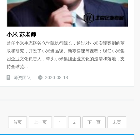
小米 苏老师
曾任小米生态链谷仓学院执行院长，通过对小米实际案例的萃
取和研究，开发了小米爆品课、新零售课等课程；现任小米集
团企业文化负责人，牵头小米集团企业文化的澄清和落地，支
持全球范...
师资团队
2020-08-13
首页
上一页
1
2
下一页
末页