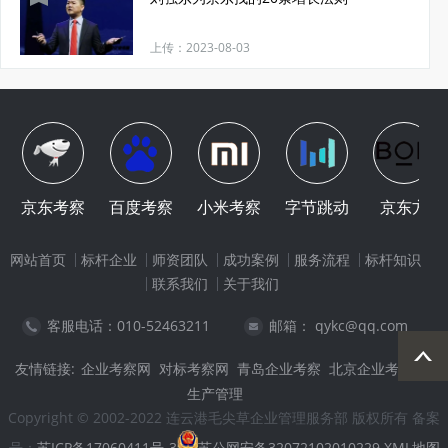
上传：2023-08-03
京东考察
百度考察
小米考察
字节跳动
京东方
网站首页
标杆企业
师资团队
成功案例
服务流程
标杆知识
联系我们
关于我们
客服电话：010-52463211
邮箱： qykc@qq.com
友情链接:
企业考察网
对标考察网
青岛企业考察
北京企业考察
生产管理
Copyright © 2002-2022 连云港毛尖草企业管理服务部 版权所有 备案
号：
苏ICP备17060411号-3
苏公网安备32072102010229
XML地图